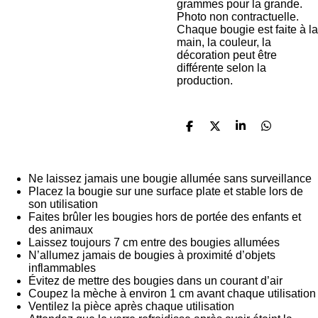
grammes pour la grande.
Photo non contractuelle.
Chaque bougie est faite à la
main, la couleur, la
décoration peut être
différente selon la
production.
P
P
P
P
a
a
a
a
r
r
r
r
t
t
t
t
a
a
a
a
Ne laissez jamais une bougie allumée sans surveillance
g
g
g
g
Placez la bougie sur une surface plate et stable lors de
e
e
e
e
son utilisation
r
r
r
r
Faites brûler les bougies hors de portée des enfants et
des animaux
Laissez toujours 7 cm entre des bougies allumées
N’allumez jamais de bougies à proximité d’objets
inflammables
Évitez de mettre des bougies dans un courant d’air
Coupez la mèche à environ 1 cm avant chaque utilisation
Ventilez la pièce après chaque utilisation