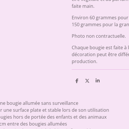
faite main.
Environ 60 grammes pour l
150 grammes pour la gran
Photo non contractuelle.
Chaque bougie est faite à l
décoration peut être diffé
production.
P
P
P
a
a
a
r
r
r
t
t
t
a
a
a
une bougie allumée sans surveillance
g
g
g
r une surface plate et stable lors de son utilisation
e
e
e
r
r
r
bougies hors de portée des enfants et des animaux
 cm entre des bougies allumées