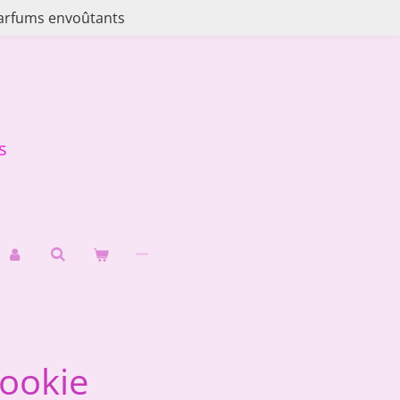
arfums envoûtants
s
cookie