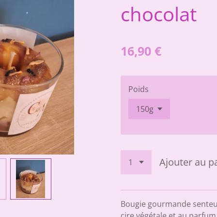
chocolat
16,90 €
Poids
Ajouter au p
Bougie gourmande senteur
cire végétale et au parfum 